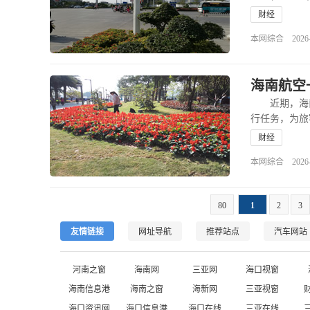
财经
本网综合 2026-03
海南航空
近期，海南
行任务，为旅
财经
本网综合 2026-03
80
1
2
3
友情链接
网址导航
推荐站点
汽车网站
河南之窗
海南网
三亚网
海口视窗
海南信息港
海南之窗
海新网
三亚视窗
海口资讯网
海口信息港
海口在线
三亚在线