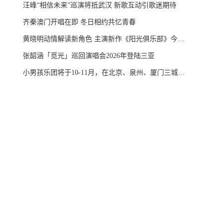
汪峰“相信未来”巡演将抵武汉 新歌互动引歌迷期待
齐秦澳门开唱在即 冬日相约共忆青春
黄晓明动情解读新角色 主演新作《阳光俱乐部》今日温暖上映
张韶涵「觅光」巡回演唱会2026年登陆三亚
小男孩乐团将于10-11月，在北京、泉州、厦门三城连唱