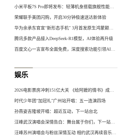
小米平板7S Pro即将发布：轻薄机身搭载旗舰性能，重塑移动办公体验
荣耀联手美团闪购，开启30分钟极速送达新体验
华为余承东官宣“新形态手机” 3月首发原生鸿蒙颠覆想象
腾讯多款产品接入DeepSeek-R1模型，AI体验再升级
百度文心一言宣布全面免费，深度搜索功能引领AI新体验
娱乐
2026电影票房冲刺151亿大关 《给阿嬷的情书》成黑马破10亿
时代少年团“加冠礼”广州站开唱：五一连演四场
孙燕姿吉隆坡开唱：超近互动，下一站台北
汪峰武汉演唱会深情告白：舞台属于你们，下一站宁波见
汪峰苏州演唱会与粉丝深情互动 相约武汉再续音乐之约