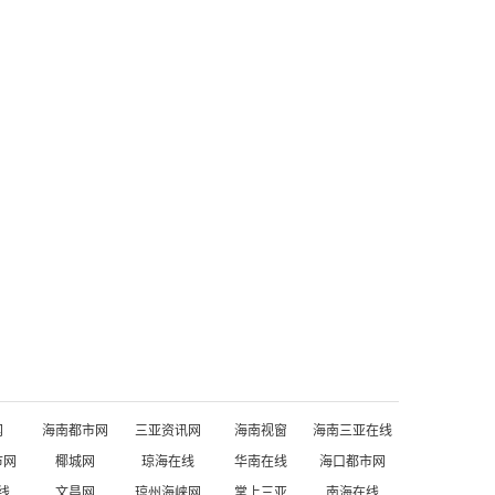
网
海南都市网
三亚资讯网
海南视窗
海南三亚在线
市网
椰城网
琼海在线
华南在线
海口都市网
线
文昌网
琼州海峡网
掌上三亚
南海在线