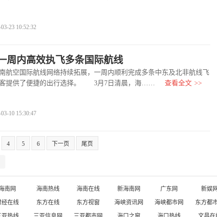
-23 10:52:32
一周内高效执飞多条国际航线
航空国际航线网络持续拓展，一周内顺利完成多条中东及北非航线飞
客提供了便捷的出行选择。 3月7日清晨，海……
查看全文
>>
-10 15:30:47
4
5
6
下一页
尾页
海南网
海南热线
海南在线
新海南网
广东网
新娱
财经在线
东方在线
东方视窗
海峡资讯网
海峡都市网
东方都
三亚热线
三亚信息网
三亚都市网
海口之窗
海口热线
文昌在