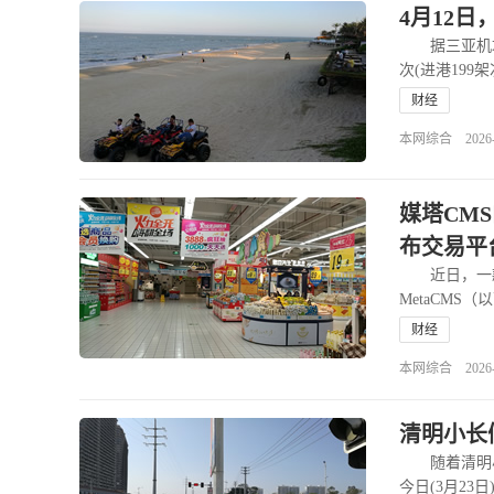
4月12
据三亚机场发
次(进港199
财经
本网综合 2026-04
媒塔CM
布交易平
近日，一款
MetaCMS
财经
本网综合 2026-03
清明小长
随着清明小
今日(3月23