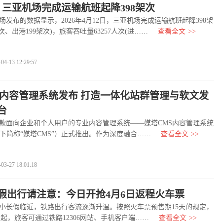
日，三亚机场完成运输航班起降398架次
布的数据显示，2026年4月12日，三亚机场完成运输航班起降398架
架次、出港199架次)，旅客吞吐量63257人次(进……
查看全文
>>
-13 12:29:57
S内容管理系统发布 打造一体化站群管理与软文发
台
面向企业和个人用户的专业内容管理系统——媒塔CMS内容管理系统
（以下简称“媒塔CMS”）正式推出。作为深度融合……
查看全文
>>
-27 18:01:18
假出行请注意：今日开抢4月6日返程火车票
长假临近，铁路出行客流逐渐升温。按照火车票预售期15天的规定，
日)起，旅客可通过铁路12306网站、手机客户端……
查看全文
>>