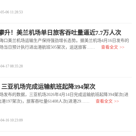
-06 11:28:53
攀升！美兰机场单日旅客吞吐量逼近7.7万人次
美兰机场运输生产保持强劲增长态势。据美兰机场4月16日发布的
场当日预计执行进出港航班505架次，运送旅客……
查看全文
>>
-17 08:35:28
日，三亚机场完成运输航班起降394架次
布的数据，三亚机场2026年4月14日完成运输航班起降394架次(进
出港197架次)，旅客吞吐量61408人次(进港29……
查看全文
>>
-16 10:23:09