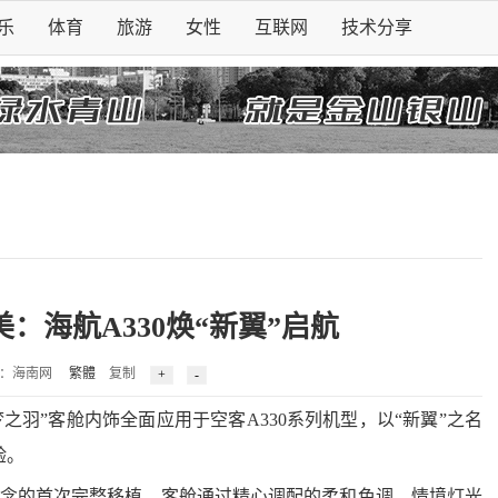
乐
体育
旅游
女性
互联网
技术分享
：海航A330焕“新翼”启航
：海南网
繁體
复制
”客舱内饰全面应用于空客A330系列机型，以“新翼”之名
验。
理念的首次完整移植。客舱通过精心调配的柔和色调、情境灯光