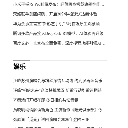
小米平板7S Pro即将发布：轻薄机身搭载旗舰性能，重塑移动办公体验
荣耀联手美团闪购，开启30分钟极速送达新体验
华为余承东官宣“新形态手机” 3月首发原生鸿蒙颠覆想象
腾讯多款产品接入DeepSeek-R1模型，AI体验再升级
百度文心一言宣布全面免费，深度搜索功能引领AI新体验
娱乐
汪峰苏州演唱会与粉丝深情互动 相约武汉再续音乐之约
汪峰“相信未来”巡演将抵武汉 新歌互动引歌迷期待
齐秦澳门开唱在即 冬日相约共忆青春
黄晓明动情解读新角色 主演新作《阳光俱乐部》今日温暖上映
张韶涵「觅光」巡回演唱会2026年登陆三亚