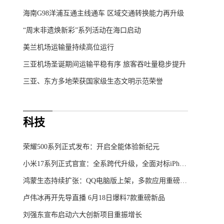
海南G98洋浦互通主线通车 区域交通转换能力再升级
“周末非遗焕新彩”系列活动在海口启动
美兰机场运输量持续高位运行
三亚机场圣诞期间运输平稳有序 旅客吞吐量稳步提升
三亚、东方多地荣获国家级生态文明示范荣誉
科技
荣耀500系列正式发布：开启全能体验新纪元
小米17系列正式官宣：全系跨代升级，全面对标iPhone
鸿蒙生态持续扩张：QQ电脑版上架，多款应用重磅更新
卢伟冰再开先导直播 6月18日爆料7款重磅新品
刘强东宣布启动六大创新项目重振增长